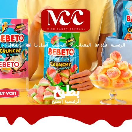
الرئيسية
نبذة عنا
المنتجات
التوظيف
اتصل بنا
ENGLISH
بطيخ
الرئيسية | بطيخ