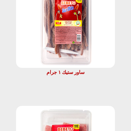
ساور ستيك ١ جرام