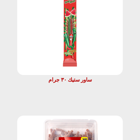
ساور ستيك ٣٠ جرام